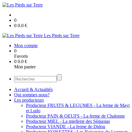
0
0
0.0
€
Les Pieds sur Terre
Mon compte
0
Favoris
0
0.0
€
Mon panier
Accueil & Actualités
Qui sommes nous?
Les producteurs
Producteur FRUITS & LEGUMES - La ferme de Mayi
et Ludo
Producteur PAIN & OEUFS - La ferme de Chalonne
Producteur MIEL - La miellerie des Séquoias
Producteur VIANDE - La ferme de Didou
Producteur NOISETTES : Les Noiseraies du Lyonnais