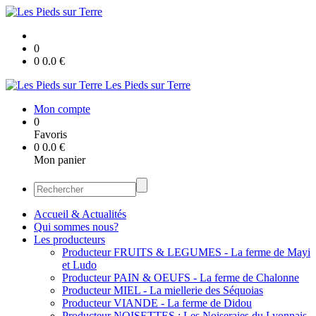
0
0
0.0
€
Les Pieds sur Terre
Mon compte
0
Favoris
0
0.0
€
Mon panier
Accueil & Actualités
Qui sommes nous?
Les producteurs
Producteur FRUITS & LEGUMES - La ferme de Mayi
et Ludo
Producteur PAIN & OEUFS - La ferme de Chalonne
Producteur MIEL - La miellerie des Séquoias
Producteur VIANDE - La ferme de Didou
Producteur NOISETTES : Les Noiseraies du Lyonnais