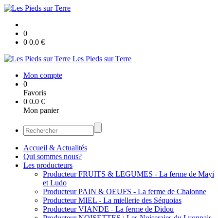
0
0
0.0
€
Les Pieds sur Terre
Mon compte
0
Favoris
0
0.0
€
Mon panier
Accueil & Actualités
Qui sommes nous?
Les producteurs
Producteur FRUITS & LEGUMES - La ferme de Mayi
et Ludo
Producteur PAIN & OEUFS - La ferme de Chalonne
Producteur MIEL - La miellerie des Séquoias
Producteur VIANDE - La ferme de Didou
Producteur NOISETTES : Les Noiseraies du Lyonnais